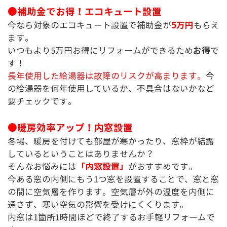
●補助金でお得！エコキュート設置
5万円
今なら対象のエコキュート設置で補助金が
もらえ
ます。
お得
いつもより5万円お得にリフォームができるため
で
す！
長年使用した給湯器は故障のリスクが高まります。
今
の給湯器を何年使用しているか、不具合はないかなど
要チェックです。
●暖房効率アップ！内窓設置
冬場、暖房を付けても部屋が寒かったり、窓枠が結露
しているということはありませんか？
「内窓設置」
そんなお悩みには
がおすすめです。
今ある窓の内側にもう1つ窓を設置することで、窓と窓
の間に空気層を作ります。空気層が外の温度を内側に
通さず、寒い空気の影響を受けにくくります。
内窓は1箇所1時間ほどで終了するお手軽リフォームで