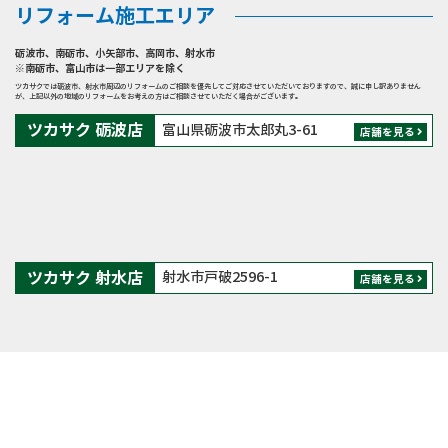
リフォーム施工エリア
砺波市
、
南砺市
、
小矢部市
、
高岡市
、
射水市
※南砺市、富山市は一部エリアを除く
ツカサクでは砺波市、射水市周辺のリフォームのご相談を優先してご対応させていただいておりますので、誠に申し訳ありません
が、上記以外の地域のリフォームをお考えの方はご相談させていただく場合がございます。
ツカサク 砺波店
富山県砺波市太郎丸3-61
店舗を見る
ツカサク 射水店
射水市戸破2596-1
店舗を見る