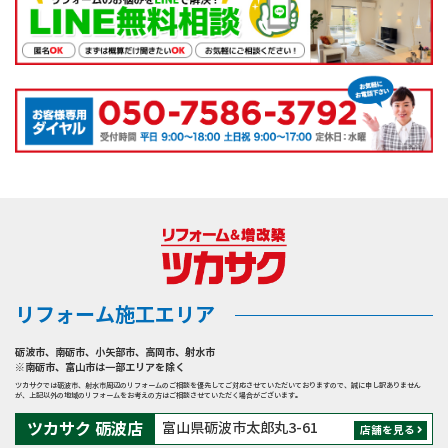
リフォーム施工エリア
砺波市
、
南砺市
、
小矢部市
、
高岡市
、
射水市
※南砺市、富山市は一部エリアを除く
ツカサクでは砺波市、射水市周辺のリフォームのご相談を優先してご対応させていただいておりますので、誠に申し訳ありません
が、上記以外の地域のリフォームをお考えの方はご相談させていただく場合がございます。
ツカサク 砺波店
富山県砺波市太郎丸3-61
店舗を見る