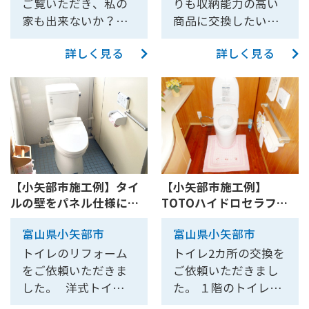
ご覧いただき、私の
りも収納能力の高い
めに必要な土間が足
家も出来ないか？と
商品に交換したいと
りなかったため、以
いうことでお見積
いうお客様の要望に
前石油給湯器が置い
詳しく見る
詳しく見る
り、工事させていた
応えまして、パナソ
てあったスペースに
だきました。 タイル
ニックの玄関収納コ
土間を継ぎ足し設置
のトイレ場合、冬場
ンポリアを取付しま
しました。
の寒さや掃除のしに
した。 パナソニック
くさ、段差が危ない
の玄関収納コンポリ
などをきっかけでリ
アは現場で組み立て
フォームをご依頼い
式なので手間はかか
ただくことがありま
りますが、ピッタリ
【小矢部市施工例】タイ
【小矢部市施工例】
す。 今回は床をクッ
おさまりお客様にも
ルの壁をパネル仕様に！
TOTOハイドロセラフロ
ションフロアにして
満足いただけまし
掃除をしやすくしたトイ
アを使用したトイレリフ
掃除をしやすく、廊
た。
富山県小矢部市
富山県小矢部市
レリフォーム【10020】
ォーム【10016】
下からの段差もバリ
トイレのリフォーム
トイレ2カ所の交換を
アフリーになったの
をご依頼いただきま
ご依頼いただきまし
でとても使いやすく
した。 洋式トイレは
た。 １階のトイレを
なりました。便器も
LIXILアメージュZ +シ
TOTO ネオレスト