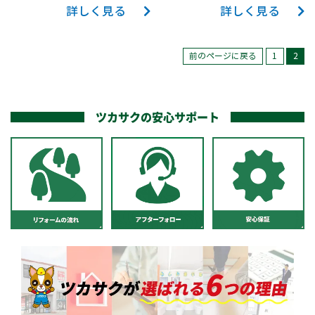
フチレスなので掃除
詳しく見る
詳しく見る
ャワートイレKA21タ
RH2Wに、２階のト
しやすいです。 一緒
イプ、手洗い器は
イレをTOTO GG3へ
にに紙巻き器とタオ
TOTOのものでワン
交換しました。 また
前のページに戻る
1
2
ル掛けも新しくさせ
タッチで水が出る仕
２階のフロアにシミ
ていただきました。
様のものに交換しま
ができていたため、
した。 トイレの給水
トイレ専用床材のハ
ツカサクの安心サポート
管は鉄管を使用して
イドロセラ・フロア
いましたが、樹脂管
を使いました。 便器
に替えてカバーをつ
と同じ陶器でできて
けてスッキリさせま
いるため、傷がつき
した。 壁、床ともに
にくく、掃除がしや
タイルを使用したト
すい床材です。また
イレでした。床のタ
光触媒の力を利用
イルはそのまま利用
し、菌うあウイルス
し、壁のタイルはと
に強く、防臭効果も
ころどころ割れてし
期待できるトイレに
まっている箇所があ
ぴったりの床材で
りました。そこで、
す。