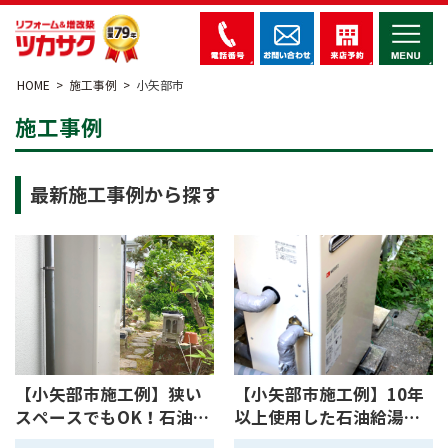
HOME
施工事例
小矢部市
施工事例
最新施工事例から探す
【小矢部市施工例】狭い
【小矢部市施工例】10年
スペースでもOK！石油給
以上使用した石油給湯器
湯器から薄型エコキュー
の交換工事【10085】