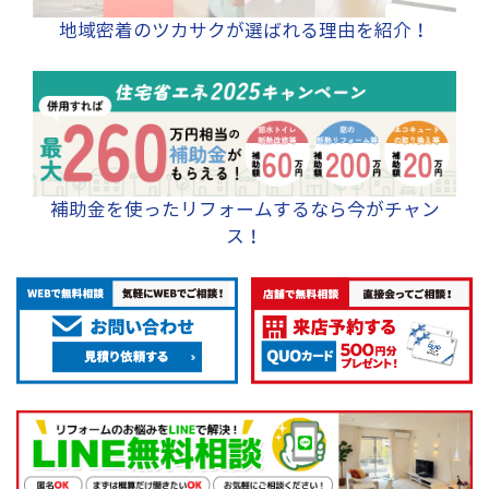
タイルからお手入れ
地域密着のツカサクが選ばれる理由を紹介！
のしやすいキッチン
パネルに張り替えま
した。汚れやすい腰
までの高さがパネル
になったことによ
り、汚れがサッと一
補助金を使ったリフォームするなら今がチャン
拭きできれいにな
ス！
る、掃除のしやすい
トイレになりまし
た。