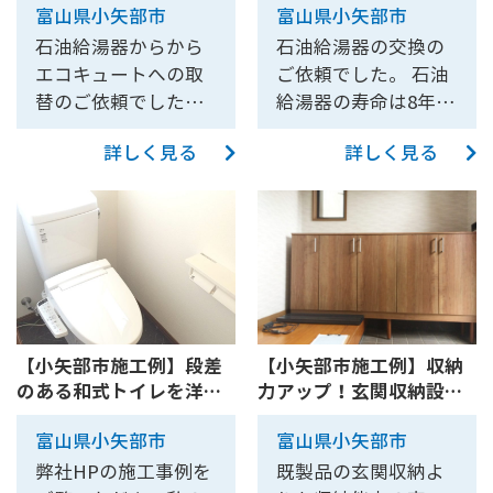
富山県小矢部市
富山県小矢部市
トへ交換工事【10108】
石油給湯器からから
石油給湯器の交換の
エコキュートへの取
ご依頼でした。 石油
替のご依頼でした。
給湯器の寿命は8年～
できるだけ道をふさ
10年ほどといわれて
詳しく見る
詳しく見る
がないようにしたい
います。 突然故障し
とのご希望もお伺い
てしまいお湯が使え
しました。 エコキュ
ない！ということが
ートのタンクを設置
起こる前に見積だけ
する予定の場所があ
でもお手元に用意し
まり広くなかったた
ておくと安心かもし
め、薄型のエコキュ
れません。 お見積も
ートを設置しまし
りは無料です！お気
【小矢部市施工例】段差
【小矢部市施工例】収納
た。 また、道を確保
軽にご相談ください
のある和式トイレを洋式
力アップ！玄関収納設置
するためにタンクと
ませ！
トイレへリフォーム
工事【10029】
ヒートポンプを少し
富山県小矢部市
富山県小矢部市
【10040】
離れた場所に設置し
弊社HPの施工事例を
既製品の玄関収納よ
ました。 設置するた