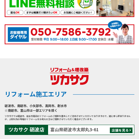
リフォーム施工エリア
砺波市
、
南砺市
、
小矢部市
、
高岡市
、
射水市
※南砺市、富山市は一部エリアを除く
ツカサクでは砺波市、射水市周辺のリフォームのご相談を優先してご対応させていただいておりますので、誠に申し訳ありません
が、上記以外の地域のリフォームをお考えの方はご相談させていただく場合がございます。
ツカサク 砺波店
富山県砺波市太郎丸3-61
店舗を見る