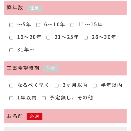
築年数
任意
～5年
6～10年
11～15年
16～20年
21～25年
26～30年
31年～
工事希望時期
任意
なるべく早く
3ヶ月以内
半年以内
1年以内
予定無し、その他
お名前
必須