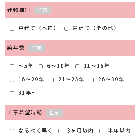
建物種別
任意
戸建て（木造）
戸建て（その他）
築年数
任意
～5年
6～10年
11～15年
16～20年
21～25年
26～30年
31年～
工事希望時期
任意
なるべく早く
3ヶ月以内
半年以内