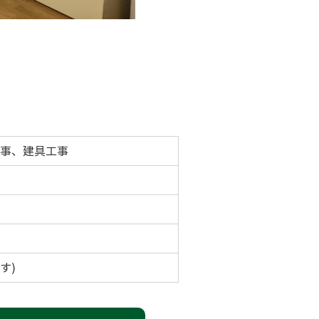
工事、建具工事
す)