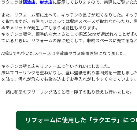
ラクエラは
砺波店
、
射水店
に展示しておりますので、実際にご覧いた
また、リフォーム前に比べて、キッチンの長さが短くなりした。キッ
く取れますが、お住まいによっては収納スペースが取れなかったり、
ぬデメリットが発生してしまう可能性もあります。
キッチンの場合、標準的な大きさとして幅255cmが選ばれることが
ているときは、リフォームの際に短くして、収納スペースに充てるなど
A様邸でも空いたスペースは冷蔵庫やゴミ箱置き場になりました。
キッチンの壁と床もリフォームに伴いきれいにしました。
床はフローリングを重ね貼りし、壁は壁紙を貼り雰囲気を一変しまし
を貼り、汚れが飛んでも染み込まずお手入れがしやすくなっています
一緒に和室のフリーリング貼りと襖・障子の貼り換えも行いました。
リフォームに使用した「ラクエラ」につ