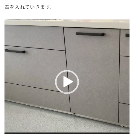
器を入れていきます。
動
画
プ
レ
ー
ヤ
ー