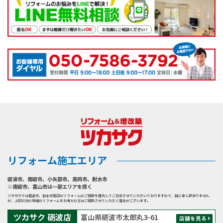
リフォーム施工エリア
砺波市
、
南砺市
、
小矢部市
、
高岡市
、
射水市
※南砺市、富山市は一部エリアを除く
ツカサクでは砺波市、射水市周辺のリフォームのご相談を優先してご対応させていただいておりますので、誠に申し訳ありません
が、上記以外の地域のリフォームをお考えの方はご相談させていただく場合がございます。
ツカサク 砺波店
富山県砺波市太郎丸3-61
店舗を見る