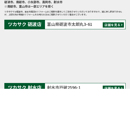
砺波市
、
南砺市
、
小矢部市
、
高岡市
、
射水市
※南砺市、富山市は一部エリアを除く
ツカサクでは砺波市、射水市周辺のリフォームのご相談を優先してご対応させていただいておりますので、誠に申し訳ありません
が、上記以外の地域のリフォームをお考えの方はご相談させていただく場合がございます。
ツカサク 砺波店
富山県砺波市太郎丸3-61
店舗を見る
ツカサク 射水店
射水市戸破2596-1
店舗を見る