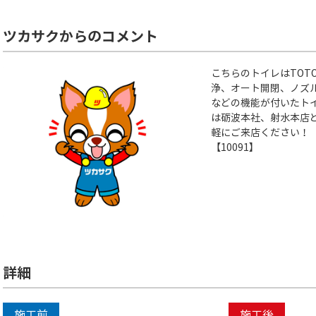
ツカサクからのコメント
こちらのトイレはTOT
浄、オート開閉、ノズ
などの機能が付いたト
は砺波本社、射水本店
軽にご来店ください！
【10091】
詳細
施工前
施工後