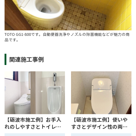
TOTO GG1-800です。自動便器洗浄やノズルの除菌機能などが魅力の商
品です。
関連施工事例
【砺波市施工例】お手入
【砺波市施工例】使いや
れのしやすさとトイレ内
すさとデザイン性の両
収納...
立！ま...