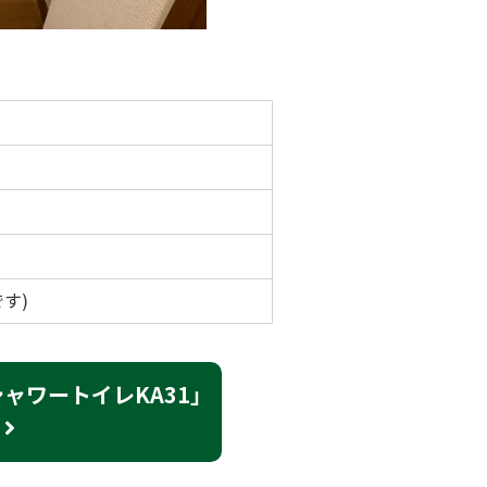
す)
ャワートイレKA31」