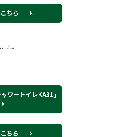
はこちら
ました。
ャワートイレKA31」
はこちら