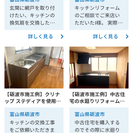
ム、網戸取付など
ダイニングキッチン
そこで、パネルに取
ーのキッチンユニッ
選びいただきまし
りビルトイン型にな
に吊戸棚が取り付い
た。耐久性・清掃性
た。 2階リビング
【10216】
【10215】
玄関に網戸を取り付
キッチンリフォーム
り付けるコンセント
トを組み合わせると
た。 扉カラーはナチ
りました。ガスコン
ていたため、高すぎ
に優れ、デザイン性
で、階段は生活の根
けたい、キッチンの
のご相談でご来店い
やスイッチも統一感
いう難易度の高い作
ュラルな木目と優し
ロが埋め込まれるこ
て使いづらく、吊戸
も高い製品です。 対
幹に関わるため、お
換気扇を交換したい
ただいたI様。 実際に
を出すために黒色の
業を行いました。換
い色合いが特徴の
とにより隙間が少な
棚をほとんど使用で
面キッチン化に伴い
客様にとってベスト
ということでツカサ
現状のダイニングキ
ものを使用しまし
気扇と調理器具の位
「ミストアッシュ」
くなり、掃除がしや
きていないとのこと
スペースが不足する
なタイミングで工事
詳しく見る
詳しく見る
クにご相談いただき
ッチンを確認にご訪
た。全体の色調を揃
置や水切り仕様にな
です。 食洗機が付い
すくなりました。 換
でした。 ①コンロ前
ため、既存の廊下ま
に掛かれるように、
ました。 お住まいの
問させていただいた
えることで、一体感
っているハンドムー
ているので、家事負
気扇もプロペラファ
が窓で耐火壁が無い
でキッチンスペース
大工工事の段取りは
玄関には網戸がな
際に下記の７点につ
のあるスタイリッシ
ブが丁度シンクの上
担も洗浄に使う水の
ンからシロッコファ
キッチンを現況より
を拡張。動線を確保
お客様にお任せしま
く、夏場の虫が侵入
いてご要望を承りま
ュな仕上がりを目指
に来るように調整し
量も減らすことがで
ンのレンジフードに
左側にずらして設置
すると同時に、リビ
した。 水廻りの配管
してしまうことや換
した。 ①角（特に内
しました。 お客様と
ました。 タカラスタ
きますよ！ ラクエラ
変わりました。 シロ
すれば、コンロ前を
ングとの一体感を生
部分と電気工事の部
気ができないことで
の収納部分）がデッ
ご相談の上、キッチ
ンダードの「レミュ
は砺波店にて展示し
ッコファンになった
壁にする事は可能と
み出しました。 ま
分は、当社にてお手
お悩みでした。 玄関
トスペースになりや
ンの工事にはメーカ
ー」の下台とクリナ
ておりますので実際
ことにより、換気の
言えば可能でした。
た、キッチンの壁全
伝いさせていただき
の引き違い戸には網
すいL型のキッチンを
ー支給品のコーキン
ップの「ハンドムー
にご覧いただけま
際の音が小さくな
【砺波市施工例】クリナ
【砺波市施工例】中古住
しかし、家電や家具
体にマグネット対応
ました。 ご依頼いた
戸用のレールが備わ
I型キッチンに変更し
グ材ではなく、より
ブ」の上台を組み合
ップ ステディアを使用し
宅の水廻りリフォーム～
す。 砺波店の詳細は
り、お手入れもしや
の配置上（図面参
の『Mクロス』下地
だき、ありがとうご
っていなかったた
たい。 ②その代わり
目地が目立ちにくい
わせることで、機能
たキッチンリフォームと
キッチン編～【10201B】
こちら！ 【和室改
すくなりました。 ラ
照）、コンロ位置を
を施工。マグネット
ざいました。
め、後付けで専用の
に、キッチン真後ろ
コーキング材を選定
性とデザイン性を両
富山県砺波市
富山県砺波市
食器収納棚の設置
装】 8畳の和室の床
クエラは砺波店、射
現状から、あまり変
のついたフックなど
レールを施工しまし
にあった食器棚やレ
しました。継ぎ目が
立させたオリジナル
【10210】
キッチンの交換工事
中古住宅を購入する
をフローリングにリ
水店に展示しており
更したくないとの事
を取り付けて自由に
た。 式台が干渉する
ンジボードをキッチ
極力分からないよう
のキッチンを作り上
をご依頼いただきま
のでその際に水廻り
フォームし、壁も壁
ますので、実際にご
でしたので、耐火壁
レイアウトできるよ