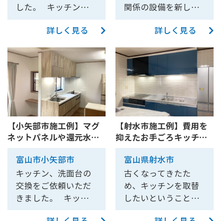
部分は、レールがぶ
ン横に移動し、キッ
に施工し、美観を高
げました。 キッチン
した。 キッチンはク
関係の設備を新しく
紙を貼ってきれいに
覧いただけます。 ま
を作成する方向にな
う配慮しています。
つかってしまわない
チンと家具でL型にな
めています。 今回は
上部分はクリナップ
リナップ ステディア
したいということで
仕上げました。 リフ
た、リフォーム前に
りました。 また、
トイレはTOTO ウォ
よう丁寧に加工し、
るように配置した
シンク下が収納では
の「ステディア」を
詳しく見る
詳しく見る
をお選びいただきま
ツカサクにご相談い
ォームに伴い、床に
比べて、キッチンの
通常なら窓と外壁を
シュレット一体型便
スムーズな開閉が可
い。ダイニングキッ
なく、オープンにな
お選びいただきまし
した。 ステディアは
ただきました。 リフ
新たに断熱材を追加
長さが短くなりし
やり替えて、コンロ
器ZJ1を設置しまし
能な網戸を設置する
チンの中央部分にゆ
っているタイプのキ
た。 お客様ご希望の
キャビネットがステ
ォームするにあたっ
したので、より暖か
た。キッチンの長さ
前を耐火壁に変更す
た。こちらの商品は
ことができました。
とりあるスペースを
ッチンをお選びいた
ハンドムーブは水切
ンレスでできている
て、なるべく安く仕
くお過ごしいただけ
は長いほど調理スペ
るのが一般的なので
砺波店、射水店で実
さらに、既製品の網
作り上げて、ゆった
だいたため、既存の
りが可能な「水切り
のが特徴です。 風通
上げたいとご要望を
るようになったと思
ースが広く取れます
すが、今回はキッチ
際にご覧いただけま
戸にお客様がDIYで取
りと使用したい。 ③
給排水管が露出して
タイプ」と「収納タ
しが悪く、湿気がた
お伺いし、なるべく
います。 【石油給湯
が、お住まいによっ
ン本体に費用を掛け
す。 壁掛けテレビを
っ手を取り付けたこ
自分達の思っている
しまわないかを事前
イプ」の2種類を設置
まりやすいキッチン
費用を抑えれるよう
器交換】 古くなった
ては収納スペースが
たいため、窓や外壁
設置したい ご希望い
とで、内外両方から
レイアウトが実現可
に入念にチェックし
させていただきまし
キャビネット内はカ
に工夫をして商品を
石油給湯器も一緒に
取れなかったり、移
のやり替えに費用を
ただいておりました
の操作がより簡単に
能かどうか、判断で
【小矢部市施工例】マグ
【射水市施工例】費用を
ました。 また、幕板
た。 下部分はタカラ
ビが発生しやすい環
提案させていただき
交換させていただき
動距離が長くなって
掛けたくないとの事
通り、リビングに壁
ネットパネルや還元水素
抑えたお手ごろキッチン
なり、使い勝手が向
きるような図面なり
を再利用すること、
スタンダードの「レ
境です。 ステンレス
ました。 水まわりは
ました。 石油給湯器
しまうなどの思わぬ
でした。 そこで今
掛けテレビを設置さ
水生成器を設置したキッ
リフォーム(TOTOミッテ)
上しました。 換気扇
を描いてもらえると
キッチンの高さや正
ミュー」をお選びい
製のキャビネットは
お風呂、キッチン、
はヤマハ RKG-37から
デメリットが発生し
回は、レンジフード
せていただきまし
富山市小矢部市
富山県射水市
チンリフォーム
【10190】
は経年劣化による機
嬉しい。(食器棚や電
面の窓との位置関係
ただきました。 ワー
カビに強く、ニオイ
洗面台、トイレを交
ノーリツ OX-3706FV
てしまう可能性もあ
を固定できる、強度
た。 テレビ台が不要
【10197A】
キッチン、洗面台の
古くなってきたた
能不全が発生し、取
子レンジボードが流
など、各所の納まり
クトップは天然大理
も付きにくいのでキ
換させていただきま
へ交換させていただ
ります。 キッチンの
あるベニヤを窓の前
になるため、空いた
交換をご依頼いただ
め、キッチンを取替
り換えが必要となっ
用できるかも知りた
を徹底的に確認し、
石のような美しさと
ッチンにおすすめの
した。今回はキッチ
きました。 ご依頼い
場合、標準的な大き
に貼り付け、そのベ
スペースを有効的に
きました。 キッチン
したいということで
ていました。 また、
い。） ④現在、吊り
スムーズに収まるよ
熱や衝撃に強い耐久
材質です。 キッチン
ンについて紹介しま
ただきありがとうご
さとして幅255cmが
ニヤにキッチンパネ
お使いいただけます
はL型キッチンからI
ご相談を頂きまし
キッチン全体が古
戸が有効活用されて
う配慮しています。
性を併せ持った「ア
引き出しの底板もス
す。 キッチンは
ざいました。
選ばれることが多い
ルを施工し、窓や外
よ！ エコキュートへ