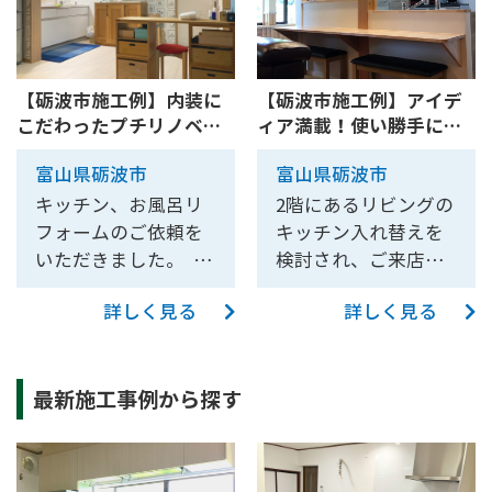
【砺波市施工例】内装に
【砺波市施工例】アイデ
こだわったプチリノベー
ィア満載！使い勝手にこ
ション(LDK・お風呂)
だわったキッチンリフォ
富山県砺波市
富山県砺波市
【10186】
ームなど【10141】
キッチン、お風呂リ
2階にあるリビングの
フォームのご依頼を
キッチン入れ替えを
いただきました。 お
検討され、ご来店い
客さまからは、断熱
ただきました。 当初
詳しく見る
詳しく見る
をしっかりやりた
は展示品の特価キッ
い、床が傾いている
チンを希望されてい
ので床組みからやり
らっしゃいました
最新施工事例から探す
直したいというご希
が、お客さまの希望
望を伺いました。 天
が幅240㎝、ショール
井の高さが取れない
ームの展示品は全て
場所だったため、ユ
幅255㎝とサイズが合