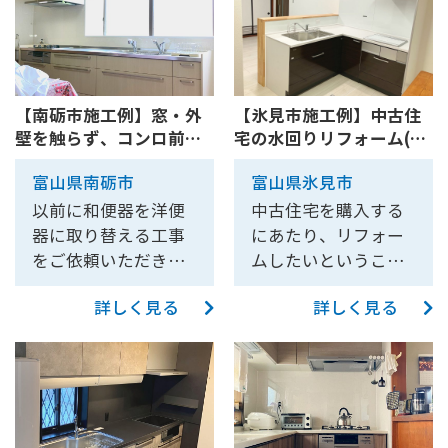
ニットバスやキッチ
わず、ならば自分達
ンなどうまく配置で
の思いを取り入れた
きるように寸法を何
キッチンを最初から
度も確認しました。
から選びたいと、新
また、寒さなどを気
品のキッチンでプラ
【南砺市施工例】窓・外
【氷見市施工例】中古住
壁を触らず、コンロ前を
宅の水回りリフォーム(キ
にされていたので思
ンを作成させていた
耐火壁に変更したキッチ
ッチン・お風呂・トイレ
い切って勝手口をな
だきました。 ご予算
富山県南砺市
富山県氷見市
ンリフォーム【10237】
など)【10231】
くし、リビングに入
と照らし合わせなが
以前に和便器を洋便
中古住宅を購入する
る扉も枚数を減ら
ら、還元水素水生成
器に取り替える工事
にあたり、リフォー
し、壁を作り断熱材
器やレンジフードの
をご依頼いただきま
ムしたいということ
を入れてあったかく
色など、オプション
したH様。 今回はキ
でツカサクにご相談
過ごせるようにしま
系をこだわり、お選
詳しく見る
詳しく見る
ッチンの取替を検討
いただきました。 リ
した。サッシは全て
びいただきました。
しているとの事で、
フォームをするにあ
YKK APW330 の遮
商品はクリナップの
ツカサクにご来店い
たり、下記のような
熱Low-E仕様であっ
ラクエラをお選びい
ただきました。 来店
ご要望をいただきま
たかく過ごせるよう
ただきました。一緒
時、展示されていた
した。 ・家全体の床
になったと思いま
にキッチンと合わせ
ステンレスキャビネ
を張り替えたい、一
す。 壁紙の柄や家具
た周辺収納も取付さ