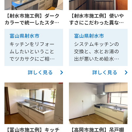
ットのキッチンを気
部壁も貼り換えたい
などの位置をこだわ
せていただきまし
に入っていただき、
・システムキッチ
られていたので、壁
た。 キッチンは壁付
【射水市施工例】ダーク
【射水市施工例】使いや
可能ならば展示品で
ン・ユニットバス・
紙の模様がおかしく
けから新たに腰壁を
カラーで統一したスタイ
すさにこだわった異なる
キッチンを入れ替え
トイレの交換 ・リビ
ならないように天井
作成した対面型へと
リッシュな雰囲気のキッ
メーカーのキッチンを組
たいとの事でしたの
ングに壁掛けテレビ
のボードの貼り方に
変更しました。IH前
富山県射水市
富山県射水市
チンリフォーム
み合わせたリフォーム
で、設置可能か確認
を設置したい ・石油
注意しました。 所々
は壁にガラスを組み
【10230】
【10223】
キッチンをリフォー
システムキッチンの
に訪問させていただ
給湯器からエコキュ
お客様と確認しなが
込み、調理中の匂い
ムしたいということ
交換と、水とお湯の
く事になりました。
ートへの切り替えを
ら家具の設置を考え
がリビングへ行って
でツカサクにご相談
出が悪いため給水・
実際に確認時にお伺
行いたい ・配管のす
て下地を入れさせて
しまうのを防ぎつ
いただきました。 リ
給湯配管の更新のご
いしたところ、以下
べてを新管へ交換 床
いただきました。 商
つ、調理中でもリビ
詳しく見る
詳しく見る
フォームについてお
依頼をいただきまし
の問題点が確認・発
の張り替え、壁の貼
品はお風呂がクリナ
ングの様子を見るこ
話させていただく中
た。 いろいろなキッ
覚しました。 ①コン
り換え お客様が白ア
ップ ユアシス、キッ
とができるようにな
で、下記のご要望を
チンをご紹介させて
ロ前がタイルやパネ
リ被害を懸念されて
チンはクリナップ コ
りました。 施工の
いただきました。 ・
いただき、キッチン
ルといった耐火壁で
いたため、床を剥い
ルティをお選びいた
際、キッチンの高さ
クリナップの「ステ
下台はタカラスタン
なく、窓（ガラス）
だ際に防蟻処理と必
だきました。 キッチ
ギリギリに腰壁の笠
ディア」にシステム
ダードの「レミュ
の状態でした。 ②キ
要箇所の補強を行
ンは設置できる幅が
木を合わせたり、レ
キッチンを取り換え
ー」の食洗器の位置
ッチンがシステムキ
い、耐久性を高めて
あまり広くなかった
ンジフードとキッチ
たい ・壁紙張替後に
を、上台はクリナッ
ッチンではなく、セ
います。 床もホワイ
【富山市施工例】キッチ
【高岡市施工例】吊戸棚
ため、小さめのキッ
ンの間にガラスを組