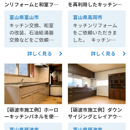
黄ばんだ古いスイッ
プの「ハンドムー
ンリフォームと和室フロ
を再利用したキッチンリ
クショナルキッチン
トベースのフローリ
チンになりました。
み込んだため、通常
チやコンセントが目
ブ」を気に入ってい
ーリング張り工事など
フォーム(クリナップ ラク
のため、水栓金具が
ングに張り替えて、
脱衣室に壁に取り付
は高さ調節を行って
立ってしまうため、
ただきました。 せ
富山県富山市
富山県高岡市
【10221】
エラ)【10217】
天板からでなく壁に
一気に明るい雰囲気
ける薄型暖房の
いるキッチンパネル
新品に交換したい ・
っかくリフォームを
キッチン交換、和室
キッチンリフォーム
設置されていまし
になりました。 リビ
「Hotウォール」を
などのサイズの微調
食器棚用の電源を新
するなら、どちらの
の改装、石油給湯器
をご依頼いただきま
た。 同様に、ガスコ
ングは壁紙の貼り換
設置させていただき
整が難しい状態でし
規で用意してほしい
良さも採用したいと
交換などをご依頼い
した。 キッチンは吊
ンロが卓上式だった
えも行いました。 シ
ました。Hotウォー
た。 そのため、ミリ
・部屋の天井・壁の
いうことで、他メー
ただきました。 【キ
り戸棚をそのまま残
ため、ガス配管もキ
ステムキッチン・ユ
ルから発せられる輻
単位で寸法に注意を
壁紙を張り替え、清
カー同士の組み合わ
詳しく見る
詳しく見る
ッチン】 長年使用し
し、レンジフードと
ッチン内部ではなく
ニットバス・トイレ
射熱で洗面室の寒さ
払いました。大工さ
潔感のある明るい雰
せで理想のキッチン
たキッチンの交換を
下台のみ交換させて
壁から露出されてい
の交換 お客様のご友
をやわらげます。
んに寸法通り、しっ
囲気の空間にしたい
を実現させることに
行いました。 もとも
いただきました。
る状態でした。 ③キ
人の勧めもあり、当
かり施工していただ
・照明器具も新しい
なりました。また、
とガスコンロをお使
床・壁も一緒にリフ
ッチン前の窓の高さ
初予定から変更して
いたので、問題なく
ものに取り替えたい
工事期間についても
いでしたが、リフォ
ォームしました。 キ
が比較的高く、かつ
タカラスタンダード
設置できました。 ま
今回のリフォームで
「3日で仕上げてほし
ームを機にIHへ交換
ッチンはクリナップ
床から高い位置に設
製のシステムキッチ
た、今回の工事では
は、キッチン周りを
い」というご希望も
しました。火を使わ
のラクエラをお選び
置されていました。
ンとユニットバスを
キッチンの入れ替え
ダークカラーでまと
いただきました。 お
ずに調理ができるの
いただきました。 据
そのため、床から窓
採用しました。 キッ
だけではなく、階段
め、キッチンパネル
客様の理想のキッチ
【砺波市施工例】ホーロ
【砺波市施工例】ダウン
で安全面が向上しま
え置き型のガスコン
の上面までの高さが
チンはリフィット、
を架け替えてキッチ
ーキッチンパネルを使用
サイジングとレイアウト
も黒色のものをお選
ンを最短で実現する
した。 商品はクリナ
ロがシステムキッチ
1850㎜もある状態で
ユニットバスはグラ
ンのスペースを広げ
したキッチンリフォー
変更によるスッキリ広々
びいただきました。
ため、異なるメーカ
ップのラクエラをお
ンになったことによ
した。 その窓枠の上
ンスパを設置しまし
る必要がありまし
富山県砺波市
富山県砺波市