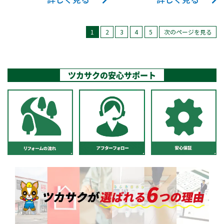
詳しく見る
詳しく見る
型キッチンへリフォ
た。 その際にタイル
く、使用していない
いないので、リフォ
これらの工夫によ
クリル人造大理石ワ
テンレス仕様になっ
TOTO ミッテをお選
です。今のキッチン
壁を触る事なく、コ
の交換 もともと屋内
ームしました。 キッ
はまだきれいだった
ガス管が残っている
ーム後は有効的に活
り、ダークカラーで
ークトップ」です。
ているので、汚れが
びいただきました。
の長さを持て余して
ンロ前を耐火壁に変
に設置されていた石
チン前面の壁にはキ
ことと、大規模な工
状態でした。そこ
用したい。 ⑤居間と
統一された洗練され
シンクも同じ素材を
1
2
3
4
5
次のページを見る
しみ込まずお手入れ
ミッテは射水店にて
いるときは、リフォ
更しました。 ②給
油給湯器ですが、エ
ッチンパネルを貼
事にしたくないとい
で、換気扇の単体交
ダイニングキッチン
たキッチン空間を実
使用しており、ワー
も簡単です。 今回
展示しております。
ームの際に短くし
水・給湯配管・ガス
コキュートの室外機
り、より掃除がしや
うことでタイルを剥
換とキッチン全体の
の間に段差があるた
現しつつ、使い勝手
クトップとシンクの
はオプションとして
実際にご覧いただけ
て、収納スペースに
管のやり替え キッチ
は屋外へ設置する必
すくなりました。こ
がさずに取替工事を
リフォームを提案
め、床をリフォーム
やメンテナンス性に
間には汚れが溜まり
ビルトイン食洗器や
ますので、お気軽に
充てるなども手段の1
ンの固定や吊戸棚取
要があるため、エコ
ツカサクの安心サポート
ちらのパネルはマグ
する方向になりまし
し、お客様のご決断
するこの機会に、段
も配慮したリフォー
やすい継ぎ目があり
洗エールレンジフー
ご来店ください！ 価
つです。 A様邸でも
付用の下地を追加す
キュートをまとめて
ネット対応です。 キ
た。 今よりも小さい
でキッチン全体のリ
差も解消してほし
ムを行うことができ
ません。 キャビネッ
ドをお選びいただき
格は抑えつつも、毎
空いたスペースは冷
る必要があった事も
屋外に設置しまし
ッチンはクリナップ
キッチンを取り付け
フォームを行うこと
い。 ⑥ダイニングキ
ました。 お選びいた
トは金属とガラスの
ました。 洗エールレ
日の家事がしやすい
蔵庫やゴミ箱置き場
あり、キッチン前の
た。 設置に伴い、外
ラクエラをお選びい
るとタイルがない部
になりました。 お客
ッチンの壁が居間に
だきましたキッチン
良さを併せ持つ「ホ
ンジフードはレンジ
ような設備をお選び
になりました。 キッ
既設の壁を、すべて
壁への穴あけやコン
ただきました。 オプ
分が見えてしまうの
様がご用意された収
合わせた緑系の砂壁
はクリナップの『ス
ーロー」が使用され
フード内のファンフ
いただきました。 キ
チンの壁と床もリフ
一旦撤去しました。
クリート台の新設な
ション機能として還
でキッチンパネルを
納棚に合わせてコン
の壁紙になっている
テディア』です。 キ
ており、汚れが染み
ィルターを自動で洗
ッチン前に大きな窓
ォームに伴いきれい
壁の内部が露出され
ども行いました。 配
元水素水生成器とオ
貼る案と、今とほぼ
セントやスイッチの
ので、清潔感のある
ッチンの内部までス
込まずキレイが続き
浄してくれるレンジ
があり、レンジフー
にしました。 床はフ
た状態になったた
管を新しく交換 既存
ートムーブシステム
高さや幅が同じもの
位置を調整し、使っ
明るい壁紙に替えた
テンレスが使用され
ます。 マグネットが
フードです。 ❶給
ドがその窓の上に設
ローリングを重ね貼
め、これを機に給
の配管が鉄管で、長
を追加しています。
で取替をしてタイル
ていなかったガス管
い。 ⑦ダイニングキ
ており、長年使用し
付くので、マグネッ
水トレイにお湯をセ
置されていました。
りし、壁は壁紙を貼
水・給湯配管もやり
期間使用されていな
還元水素水生成器は
が貼ってない部分が
も撤去して、配管周
ッチンのリフォーム
たキッチンの悩み種
トのタオル掛けをつ
ットしボタンを押す
同じ場所では高すぎ
り雰囲気を一変しま
替え、システムキッ
かったことから破裂
還元水素水・浄水・
見えない案を提案さ
りをすっきりと整理
と一緒に、トイレの
になりがちな「ニオ
けたり、中の仕切り
と ❷ファンフィルた
るため、新しいレン
した。キッチン周り
チンに見合った形に
リスクが高いと判断
弱酸性水を生成する
せていただきまし
しました。 特殊な造
取替と隣接した居間
イ」「カビ」「汚
をマグネット仕様に
ーを自動で洗浄しま
ジフードの換気能力
の壁はキッチンパネ
変更しました。 同様
しました。給水・給