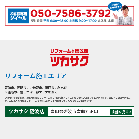
けたところ、これな
置決めを実施しまし
内外がホーローでで
確認をしていただき
く、熱い鍋などを置
することで、工期の
はすべて取り外し
らば高い位置に取り
た。 また、リフォー
きています。 ホーロ
ました。レンジフー
いても変色しにくい
短縮を実現しまし
て、パネルの全面を
付いていても使用で
ムを進める中で、工
ーは金属とガラス質
ドと隣に設置する電
ため、ストレスなく
た。 配管工事では、
拭き取ることも可能
きるのではないかと
事個所ではない和室
が融合した、両方の
子レンジボードの距
長い期間キレイにお
トイレとお風呂がタ
です。 今回はキッ
思い、収納タイプと
の天井がたわんでい
良さを併せ持つ材質
離などもお客様に確
使いいただけます！
イル張りであったた
チンだけでなくカッ
水切りタイプの２つ
ることに気づき、天
です。熱や臭いに強
認していただき工事
また、コンクリート
め、可能な限りの範
プボード(食器棚)の設
のハンドムーブを取
井裏の点検を行いま
く、汚れてしまって
を進めました。ま
調のデザインもキッ
囲で給水・給湯配管
置もご依頼いただき
り付ける事になりま
した。その結果、害
もサッと拭きとるこ
た、電子レンジボー
チンをスタイリッシ
の取り替えを行いま
ました。 カップボー
した。 キッチンはク
獣の排せつ物が見つ
とができます。 ま
ドが窓にかかってし
ュなイメージを演出
した。 特に給湯配管
ドはキッチンと同様
リナップのステディ
かったため、清掃と
た、金属が入ってい
まう点もお客様にご
します。 キッチン
は錆で内部がほぼ半
リフォーム施工エリア
にクリナップのステ
アをお選びいただき
侵入経路の封鎖を行
るので、マグネット
了承いただきまし
と一緒にハイフロア
分も詰まっており、
ディアで揃えまし
ました。扉カラーは
い、最終的に天井を
がくっつきます！扉
た。 キッチンはクリ
砺波市
、
南砺市
、
小矢部市
、
高岡市
、
射水市
カウンターとハイフ
お客様にも実際の状
た。 キッチンとカッ
ノルディックビーチ
きれいに仕上げまし
※南砺市、富山市は一部エリアを除く
にタオル掛けをくっ
ナップ ステディアを
ロアキャビネットも
態をご確認いただき
ツカサクでは砺波市、射水市周辺のリフォームのご相談を優先してご対応させていただいておりますので、誠に申し訳ありません
プボートのシリーズ
です。 ツカサクショ
た。
が、上記以外の地域のリフォームをお考えの方はご相談させていただく場合がございます。
つけたり、キャビネ
お選びいただきまし
施工させていただき
ました。この状況を
を揃えることで、2つ
ールームにお越しい
ツカサク 砺波店
ット内部をマグネッ
た。 キャビネットが
富山県砺波市太郎丸3-61
ました。キッチンと
踏まえ、早急に新し
店舗を見る
を同じ色に統一する
ただいた際に、気に
トの間仕切りで自由
ステンレスでできて
同じシリーズでお選
い配管に交換するこ
ことができます。キ
入っていただいたス
に仕切るなど、自由
いることが特徴の商
びいただきましたの
とで、水圧やお湯の
ッチンの雰囲気をま
テンレスキャビネッ
にカスタマイズして
品です。 内部がス
で、キッチン全体に
出が格段に改善され
とめて一体感を出せ