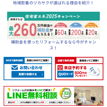
ことができる水栓で
た。 いろいろなメー
作フードや階段の踊
の内窓もお願いした
れ」などに強く、清
して使いやすくカス
地域密着のツカサクが選ばれる理由を紹介！
す ❸汚れた水は排水
を発揮できません。
ルを貼り、汚れが飛
にガス配管も、露出
湯配管をすべて新管
す。 還元水素水は3
カーを確認したとこ
り場に隣接する複雑
い。 【リフォームに
潔にお使いいただけ
タマイズするなど、
トレイに溜まりま
そのため、調理器具
んでも染み込まずお
された卓上型ガスコ
へ更新し、安全性を
段階に強弱を切り替
ろ、TOTOのミッテ
な天井構造にも対応
あたって】 I様邸の
るキッチンです。 ま
自由度の高さも魅力
す。それを捨てて洗
の前に壁を立ち上げ
手入れがしやすくな
ンロ用から、ビルト
確保しました。 お
えれるので、用途に
がお値段もお手頃か
し、まるでパズルを
ダイニングキッチン
た、今回はワークト
です。 色はステディ
浄は終了です。 洗い
丁度いい高さにレン
っています。 一緒に
インガスコンロに対
客様にご希望いただ
合わせて使い分けが
つタイルが貼ってな
組み立てるようにレ
は少し奥行が長い約
ップ素材に「セラミ
アが「パティナマー
にくいファンフィル
ジフードがくるよう
和室のフリーリング
応した形にやり替え
いたこと以外にも以
可能です。 オート
い部分が見えないと
ンジフードを丁寧に
8.7帖の広さでした。
ック」をお選びいた
ブル」、レミューが
ターを自動洗浄して
にしました。 こちら
貼りと襖・障子の貼
ました。 ③キッチン
下の点について、お
ムーブシステムは吊
いうことでこちらの
取り付けました。 さ
そこで一般的な幅
だきました。カラー
「グレイッシュロマ
くれるので、時間と
の現場のお風呂リフ
り換えも行いまし
前の窓が高い 当初は
客様と打ち合わせを
補助金を使ったリフォームするなら今がチャン
戸棚を目の高さまで
商品をお選びいただ
らに、湧き水を利用
2550㎜のI型キッチン
は「ロッシュグレ
ニエ」をお選びいた
水の節約になりま
ォームについてはこ
た。
吊戸棚をあまり使用
重ねながらリフォー
ス！
電動で降ろせる収納
きました。また既存
されているお客様の
ではなく、少しでも
ー」です。 セラミッ
だきました。 「3日
す。 キッチンの前に
ちらをご覧ください
していないこともあ
ムを進めさせていた
です。 温風で食器を
の幕板もそのまま再
ために、水道用と湧
収納が多く、調理台
クは陶器のような質
で仕上げてほしい」
はマグネット対応の
こちらの現場のトイ
り、リフォームを機
だきました。 コンセ
乾燥できる食器乾燥
利用させていただき
き水用の2つの水栓金
も広く使える幅2850
感を持った素材で、
というご要望に応え
キッチンパネルを貼
レリフォームはこち
に無くしてしまう予
ントやスイッチの配
タイプですので、洗
ました。
具を設置し、利便性
㎜のI型キッチンを提
「汚れ」「熱」「キ
るため、事前の準備
りました。 市販のマ
らをご覧ください
定でした。 ただ、弊
置について、お住ま
った食器をそのまま
を向上させました。
案させていただきま
ズ」「変色」などに
を徹底し、各工程の
グネットタイプの収
社ショールームやキ
いではない状態での
収納できます。 ラ
キッチンはタカラス
した。 現場調査の際
強いという特徴を持
スケジュールを緻密
納などを貼り付け
ッチンメーカーのシ
リフォームだったた
クエラは砺波店、射
タンダードのトレー
にご要望いただいて
っています。 フラ
に調整しました。職
て、使いやすいよう
ョールームで、収納
め、お客様と細かい
水店に展示しており
シアをお選びいただ
おりました②、③に
イパンや包丁などを
人さんたちとの連携
にキッチン周りをカ
部が下りてくる『ハ
打合せを行い、使い
ますので、実際にご
きました。 トレーシ
ついてはCADで図面
ぶつけてしまって
を強化し、無駄のな
スタマイズできます
ンドムーブ』を見か
やすさを重視した位
覧いただけます。
アはキャビネットの
を描きレイアウトの
も、キズが付きにく
い作業フローを確立
よ。 お手入れの際に