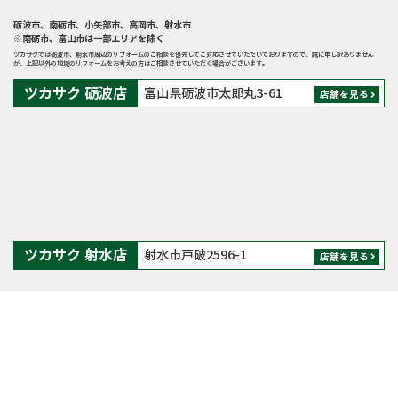
砺波市
、
南砺市
、
小矢部市
、
高岡市
、
射水市
※南砺市、富山市は一部エリアを除く
ツカサクでは砺波市、射水市周辺のリフォームのご相談を優先してご対応させていただいておりますので、誠に申し訳ありません
が、上記以外の地域のリフォームをお考えの方はご相談させていただく場合がございます。
ツカサク 砺波店
富山県砺波市太郎丸3-61
店舗を見る
ツカサク 射水店
射水市戸破2596-1
店舗を見る