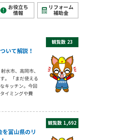
お役立ち
リフォーム
情報
補助金
観覧数
23
ついて解説！
、射水市、高岡市、
す。 「まだ使える
なキッチン。今回
タイミングや費
観覧数
1,692
金を富山県のリ