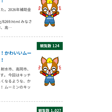
！
た。2026年補助金
og/8269.html みなさ
市、高…
観覧数
124
！かわいいムー
！
、射水市、高岡市、
す。 今回はキッチ
しくなるような、か
！ ムーミンのキッ
観覧数
1,027