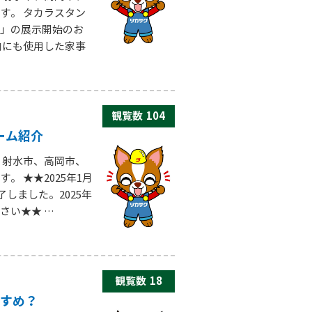
す。 タカラスタン
」の展示開始のお
内にも使用した家事
観覧数
104
ーム紹介
、射水市、高岡市、
 ★★2025年1月
了しました。2025年
さい★★ …
観覧数
18
すめ？