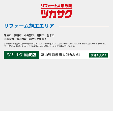
リフォーム施工エリア
砺波市
、
南砺市
、
小矢部市
、
高岡市
、
射水市
※南砺市、富山市は一部エリアを除く
ツカサクでは砺波市、射水市周辺のリフォームのご相談を優先してご対応させていただいておりますので、誠に申し訳ありません
が、上記以外の地域のリフォームをお考えの方はご相談させていただく場合がございます。
ツカサク 砺波店
富山県砺波市太郎丸3-61
店舗を見る