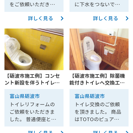
商品は砺波店、射水
をご依頼いただきま
に下水をつないでほ
をご覧いただけま
棚にトイレットペー
新しい扉とこれまで
店に展示しておりま
した。 トイレはもと
しい、一緒にトイレ
す。お気軽にご来店
パーを収納してい
付いていなかった鍵
すので実際にご覧い
詳しく見る
詳しく見る
もと洋式から洋式へ
も一新したいという
ください！ 一緒に寒
る。この収納はすご
を取り付けること
ただけます。 トイレ
の交換で、TOTO ウ
ことで、弊社にご相
さ対策に内窓も設置
く重宝しているた
で、プライバシーと
の床はタイルからク
ォシュレット一体型
談いただきました。
させていただきまし
め、同じ用途の収納
安全性も向上させま
ッションフロアに貼
便器ZJ1をお選びいた
浄化槽が車庫の中に
た。 また、こちらの
をどこかに設けてほ
した。
り換えさせていただ
だきました。 こちら
あったことと経路は
現場では以下のよう
しい。暖房機能は故
きました。 壁はタイ
の商品は砺波店・射
どうしても家の中を
に補助金を申請でき
障していて現在は使
ル部分はそのまま残
水店に展示しており
通す必要があったこ
ました。 こどもエコ
用していないので、
し、壁紙部分のみ貼
ますので、実際の商
とから、床下に潜り
すまい支援事業 掃除
無くなって構わな
り換えさせていただ
【砺波市施工例】コンセ
【砺波市施工例】除菌機
品をご覧いただけま
ある程度工事内容が
のしやすいトイレ 補
い。 ⑦手洗い用のタ
ント新設を伴うトイレリ
能付きトイレへ交換工事
きました。 一緒に換
す。 内装は壁紙、ク
固まったもののトイ
助金20,000円 手すり
オルを無理やり収納
フォーム【10166】
と手すりの設置
気扇も取り替えまし
ッションフロアを新
レ廻りや増築した部
の設置 補助金5,000円
しているため、使い
富山県砺波市
富山県砺波市
【10158】
た。
しいものに貼り換え
分もあり、一部解体
内窓設置(大、小) 補
やすい場所に、タオ
トイレリフォームの
トイレ交換のご依頼
させていただき、ト
してみないとわから
助金38,000円
ルの収納スペースも
ご依頼をいただきま
を頂きました。 商品
イレ全体が新しくな
ない部分がでてきて
設けてほしい。 A.床
した。 普通便座と呼
はTOTOのピュアレ
りました。
いました。 お客様に
のタイルをクッショ
ばれるウォシュレッ
ストQR+アプリコッ
相談して一部価格が
ンフロアへ変更 大き