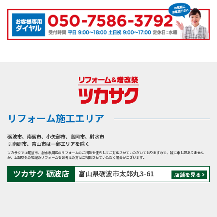
する事になったた
らは間口ぴったりに
め、垂木と構造用合
収めたいというご要
板とベニヤの組合せ
望をお伺いしてお
で高さ調整し、廊下
り、解体前だと間口
とほぼフラットの形
に誤差が生じるため
になるようにしまし
解体後に測定し、す
た。 ②トイレの入り
ぐ発注しました。納
口幅を広くしたい ②
期ぎりぎりでしたが
に関しては、扉横に
何とか間に合いまし
あった袖壁を撤去
リフォーム施工エリア
た。 洗面化粧台は
し、その分、開口を
TOTOのオクターブ
広げました。(Ｗ
砺波市
、
南砺市
、
小矢部市
、
高岡市
、
射水市
を取り付けました。
600→W800） その
※南砺市、富山市は一部エリアを除く
ツカサクでは砺波市、射水市周辺のリフォームのご相談を優先してご対応させていただいておりますので、誠に申し訳ありません
収納スペースを気に
際、吊り元も逆に付
が、上記以外の地域のリフォームをお考えの方はご相談させていただく場合がございます。
されていらっしゃっ
け替え、廊下からの
ツカサク 砺波店
富山県砺波市太郎丸3-61
店舗を見る
たので洗面台横にト
出入りをしやすくし
ールキャビネットを
ました。 ③掃除しや
設置し、収納スペー
すいよう洋便器周り
スを多く確保しまし