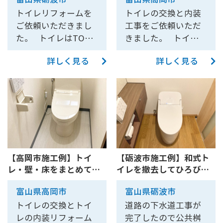
【10187】
【10183】
保しました。 壁に抗
がしやすいように洋
です。 GGシリーズの
工しました。 ご依頼
トイレリフォームを
トイレの交換と内装
菌仕様のパネルを貼
便器周りをゆったり
トイレは砺波店、射
いただきありがとう
ご依頼いただきまし
工事をご依頼いただ
ったことで、お掃除
してほしい。 ④手洗
水店にて実際にご覧
ございました。
た。 トイレはTOTO
きました。 トイレは
がしやすくなりまし
い器が小さく、水の
いただけます。 これ
GG1をお選びいただ
洋式トイレと小便器
た。 トイレ周りに手
出も悪いため、手が
らの設備により、使
詳しく見る
詳しく見る
きました。 こちらの
が1つのスペースの設
すりやアームレスト
しっかり洗えない。
いやすさとデザイン
商品は砺波店・射水
置されていました。
を設置して、より安
大きな洗面器で水跳
性を両立させた空間
店で展示しておりま
洋式トイレと小便器
心してトイレをお使
ねを気にする事な
を作り上げました。
すので、実際にご依
の仕切りを撤去し、
いいただけるように
く、手を洗えるよう
天井と壁は明るく清
頼いただけます。 一
洋式トイレのみを設
なりました。 トイレ
にしたい。 ⑤手洗い
潔感のある壁紙で仕
緒に壁紙の貼替、手
置させていただき、
はTOTO GG3をお選
器の収納が小さく、
上げました。床には
洗い器などの小物も
広々としたトイレス
びいただきました。
掃除用具などがうま
耐久性とデザイン性
交換させていただき
ペースを確保できる
自動便器洗浄や便ふ
【高岡市施工例】トイ
【砺波市施工例】和式ト
く収納できない。長
に優れたクッション
ました。
ようになりました。
レ・壁・床をまとめてリ
イレを撤去してひろびろ
た自動開閉、ノズル
いモップなどは別と
フロアを貼りまし
トイレはLIXIL アメー
フォーム(TOTO ZJ1)
トイレ空間へリフォーム
除菌機能などが付い
して、できる限り見
た。水や汚れなどが
ジュ+シャワートイレ
富山県高岡市
富山県砺波市
【10181】
【10172】
た人気のタンクレス
せないように、掃除
染み込みにくく、お
KA31をお選びいただ
トイレの交換とトイ
道路の下水道工事が
トイレです。 砺波
用具を収納したい。
掃除がしやすいのが
きました。こちらの
レの内装リフォーム
完了したので公共桝
店、射水店にて実物
⑥現在、暖房付収納
特徴です。 さらに、