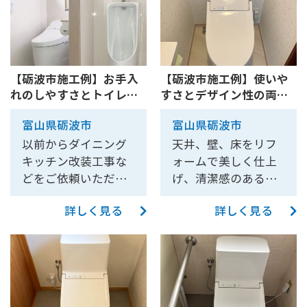
いました。トイレを1
をお伺いしました。
箇所にまとめたこと
ご相談をいただいた
により、広々とした
ときはご主人様は入
トイレスペースを確
院されており、退院
保しました。 壁に抗
までにトイレを使え
【砺波市施工例】お手入
【砺波市施工例】使いや
れのしやすさとトイレ内
すさとデザイン性の両
菌仕様のパネルを貼
るようにする必要が
収納へのこだわり。どち
立！まるごとトイレリフ
ったことで、お掃除
あったため、なるべ
富山県砺波市
富山県砺波市
らも叶えたトイレ改装工
ォーム【10219】
がしやすくなりまし
く早く工事を終わら
事【10226】
以前からダイニング
天井、壁、床をリフ
た。 トイレ周りに手
せれるように努めま
キッチン改装工事な
ォームで美しく仕上
すりやアームレスト
した。 トイレの入り
どをご依頼いただい
げ、清潔感のあるト
を設置して、より安
口は壁を壊し、廊下
たＷ様。 お風呂・脱
イレにしたいとのご
心してトイレをお使
側に新しく扉を作成
詳しく見る
詳しく見る
衣室の改装は終えて
要望をいただきまし
いいただけるように
しました。いままで
いるので、最後に水
た。 離れのトイレで
なりました。 トイレ
の押入れの襖だった
廻りとして残ってい
あるため、来客時に
はTOTO GG3をお選
部分は壁に変え、壁
るトイレの改装を、
お客様が母屋まで移
びいただきました。
紙を貼ってトイレス
今回ご依頼いただき
動せずに利用できる
自動便器洗浄や便ふ
ペースにしました。
ました。大きな変更
ようにしたいとのこ
た自動開閉、ノズル
押入れに新たにトイ