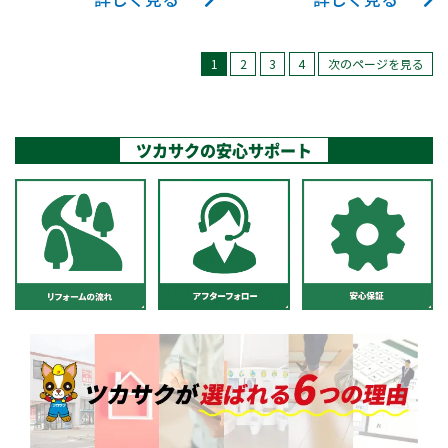
詳しく見る
詳しく見る
ト機能や暖房便座機
トF1Aをお選びいただ
増減する可能性があ
な変更点Aの床につい
能が付いていないト
きました。 便器やノ
ることをお伝えして
ては、床下に潜って
イレから、ウォシュ
ズルに除菌水を吹き
1
2
3
4
次のページを見る
工事させていただき
トイレ廻りを確認し
レット等が付いてい
かける自動除菌機能
ました。解体後はお
た所、基礎で４方が
る商品へ交換させて
が付いている商品で
客様と相談させてい
覆われていて、大引
いただきました。 そ
す。 トイレの設置と
ただき、工事内容の
きや根太（床垂木）
ツカサクの安心サポート
れに伴い、トイレ内
一緒に手すりも設置
変更などもろもろ行
の状態がどのように
にコンセントが必要
させていただきまし
わせていただきまし
なっているかが確認
になったため、コン
た。立ち上がる際な
た。 トイレは和式ト
できませんでした。
セントを新設しまし
どにサポートしま
イレと洋式トイレの
そのため、既存のタ
た。 トイレはTOTO
す。 ご依頼いただき
２つあったものを洋
イルの床を、あえて
GG1-800を設置させ
ありがとうございま
式トイレの１つに変
そのまま残し、その
ていただきました。
した。
更し、扉を開き扉か
タイルにコンクリー
一緒にトイレ入り口
ら片引き戸にさせて
トビスで垂木を固定
の扉も交換していま
いただきました。幅
し、構造用合板とベ
す。
は片引き戸が標準サ
ニヤを上貼りする形
イズだと入らなかっ
で、クッションフロ
たため、サイズをオ
ア仕上げの床に変更