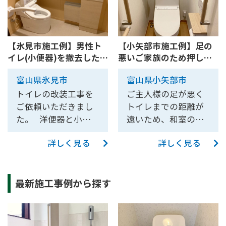
【氷見市施工例】男性ト
【小矢部市施工例】足の
イレ(小便器)を撤去した
悪いご家族のため押し入
ひろびろトイレリフォー
れをトイレにリフォーム
富山県氷見市
富山県小矢部市
ム【10192A】
【10151】
トイレの改装工事を
ご主人様の足が悪く
ご依頼いただきまし
トイレまでの距離が
た。 洋便器と小便器
遠いため、和室の押
の2箇所あったトイレ
入れにトイレを作り
詳しく見る
詳しく見る
を1箇所にまとめ、洋
たいとご相談いただ
便器を1つ設置させて
きました。 それに伴
いただきました。 紙
い、押入れをトイレ
最新施工事例から探す
巻き器や手洗器もト
にしてしまうので、
イレと一緒に新しく
洋服をかける場所を2
設置し、壁や床の内
階の押し入れに作り
装も新しく貼替を行
たい、というご要望