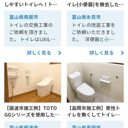
も一緒に新しくさせ
レを交換させていた
しやすいトイレへ！トイ
イレ(小便器)を撤去した
は壁がポロポロ落ち
ました。 つぶすか蓋
助金38,000円
が、部屋の中央に押
ていただきました。
だきました。今回は
レ交換工事【10196C】
ひろびろトイレリフォー
てこない壁紙に変更
をして残すかの選択
入れがあり壁に通す
トイレはTOTO ウォ
トイレリフォームを
富山県南砺市
富山県氷見市
ム【10192A】
したい。 上記の変更
肢を提示し、環境と
ことが難しく、天井
シュレット一体型便
紹介させていただき
トイレの交換工事の
トイレの改装工事を
に伴い、下記の細か
コストを考慮した上
上にはダクトを通せ
器ZJ1を設置させてい
ます。 トイレは
ご依頼を頂きまし
ご依頼いただきまし
な点もご要望を受け
で蓋をしてそのまま
るだけのスペースが
ただきました。 こち
TOTO ウォシュレッ
た。 トイレはLIXIL ア
た。 洋便器と小便器
ました。 ①将来、車
にする方法を採用し
なかったため、換気
らの商品は砺波店、
ト一体型便器ZJ1を設
メージュ便器+シャワ
の2箇所あったトイレ
椅子でトイレ内に入
ました。 快適性と機
扇のダクトはトイレ
射水店にて実際にご
置させていただきま
詳しく見る
詳しく見る
ートイレKA31をお選
を1箇所にまとめ、洋
って行けるよう、廊
能性を高めるため
の後ろの壁の間から
覧いただけます。
した。こちらの商品
びいただきました。
便器を1つ設置させて
下とトイレ床の段差
に、換気扇や自動水
床下に逃がす形で通
は、砺波店、射水店
便器のフチが無く掃
いただきました。 紙
を極力小さくしてほ
栓、センサー照明を
しました。 タオル掛
に展示しておりま
除がしやすい形状に
巻き器や手洗器もト
しい。 ②同様に、車
導入し、トイレは最
けはお客様にご用意
す。お気軽にご来店
なっています。 こち
イレと一緒に新しく
椅子でトイレ内に入
新のTOTO GG2を設
いただいたものを設
ください。 キッチン
らのトイレは砺波
設置し、壁や床の内
って行けるよう、入
置しました。 GG2は
置させていただきま
のリフォームはこち
店、射水店に展示し
装も新しく貼替を行
口の開口をできる限
オート便器洗浄、ノ
した。 2階の押入れ
らをご覧ください お
ております。
いました。トイレを1
り大きく（広く）し
ズル自動除菌、温風
は1.5間の幅で中央に
風呂のリフォームに
【砺波市施工例】TOTO
【高岡市施工例】男性ト
箇所にまとめたこと
てほしい。 ③小便器
乾燥機能などの機能
間仕切りを作り、中
GGシリーズを使用したト
イレを無くしてトイレを
ついてはこちらをご
により、広々とした
が無くなって構わな
が付いたコンパクト
段部分と洋服をかけ
イレリフォーム
広い空間へリフォーム
覧ください
トイレスペースを確
いので、お掃除など
なタンクレストイレ
る部分で分割して施
富山県砺波市
富山県高岡市