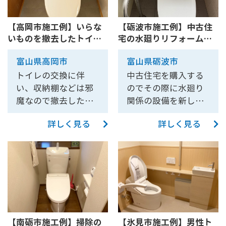
内容として、下記の
とでした。 今回のリ
除菌機能などが付い
レを作るにあたり、
２点のご要望を受け
フォームでは、外壁
た人気のタンクレス
排水管、給水管、電
【高岡市施工例】いらな
【砺波市施工例】中古住
ました。 Ａ．夏など
や窓の風合いをその
トイレです。 砺波
気を新しく用意する
いものを撤去したトイレ
宅の水廻りリフォーム～
排水溝からの匂いが
まま残しつつ、内装
店、射水店にて実物
必要がありました。
全体スッキリリフォーム
トイレ編～【10201C】
気になるため、排水
に新たな命を吹き込
をご覧いただけま
また、隣が和室とい
富山県高岡市
富山県砺波市
【10208C】
溝を撤去したい。ま
みました。 老朽化し
す。お気軽にご来店
うこともあり、音に
トイレの交換に伴
中古住宅を購入する
た、現状の床タイル
た鉄管の給水管は、
ください！ 一緒に寒
考慮して遮音シート
い、収納棚などは邪
のでその際に水廻り
も、床を水洗いでき
このまま使用を続け
さ対策に内窓も設置
の施工もさせていた
魔なので撤去した
関係の設備を新しく
なくなっても構わな
ると破裂していまう
させていただきまし
だきました。 電灯は
い。というご相談を
したいということで
いので、クッション
恐れがありました。
た。 また、こちらの
人感センサーを設置
詳しく見る
詳しく見る
ツカサクにいただき
ツカサクにご相談い
フロアに変更した
耐久性と信頼性に優
現場では以下のよう
させていただき、ス
ました。 トイレはお
ただきました。 リフ
い。 Ｂ．現状、腰壁
れたポリブテン管に
に補助金を申請でき
イッチを押さなくて
客様のご希望通り、
ォームするにあたっ
がタイルで上壁が塗
全て交換し、破裂の
ました。 こどもエコ
も入るだけで電気が
収納棚などは撤去さ
て、なるべく安く仕
り壁だったトイレ。
リスクを未然に防ぎ
すまい支援事業 掃除
点灯するようになっ
せていただき、広い
上げたいとご要望を
お手入れがしやすい
ました。 解体作業中
のしやすいトイレ 補
ています。 通常では
スペースを確保する
お伺いしました。 水
ように、腰壁を目地
に想定外の便槽が出
助金20,000円 手すり
換気扇のダクトは天
ことができました。
廻りはお風呂、キッ
の無い（少ない）パ
てきた際には、お客
の設置 補助金5,000円
井や外につながって
トイレ、壁紙、床材
チン、洗面台、トイ
ネルに変更し、上壁
様と綿密にご相談し
【南砺市施工例】掃除の
【氷見市施工例】男性ト
内窓設置(大、小) 補
いる壁に通すのです