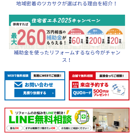
地域密着のツカサクが選ばれる理由を紹介！
ーダーで変更させて
しました。 B.壁をパ
いただきました。 便
ネルと壁紙へ変更 大
器はTOTOのGGシリ
きな変更点Bの壁につ
ーズをお選びいただ
いては、既存のタイ
きました。GGシリー
ルと塗り壁をすべて
ズはいくつかグレー
撤去し、プラスター
ドがあるのですが、
ボードにやり替え、
補助金を使ったリフォームするなら今がチャン
温風乾燥をご希望さ
その後、パネルと壁
ス！
れていたので、中間
紙で施工しました。
グレードのGG2のタ
天井は比較的綺麗だ
イプを取り付けまし
ったため、コストの
た。 TOTO GGシ
関係上、廻り縁だけ
リーズ トイレ内には
やり替え、そのまま
TOTOのプレミアム
としました。 ①トイ
シリーズという最高
レと廊下間の段差解
グレードのカウンタ
消 ①に関しては、床
ー付き手洗い器を取
を嵩上げし、上貼り
り付けました。 こち